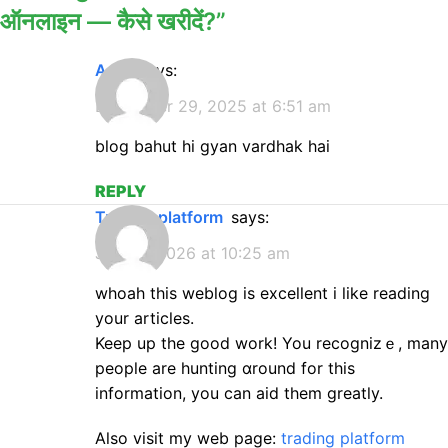
ऑनलाइन — कैसे खरीदें?
”
amit
says:
December 29, 2025 at 6:51 am
blog bahut hi gyan vardhak hai
REPLY
trading platform
says:
July 21, 2026 at 10:25 am
whoah tһis weblog is excellent i like reading
your articles.
Keep up the good work! You recognizｅ, many
people are hunting ɑround for thіs
іnformation, you can aid them greatly.
Also visit my web page:
trading platform