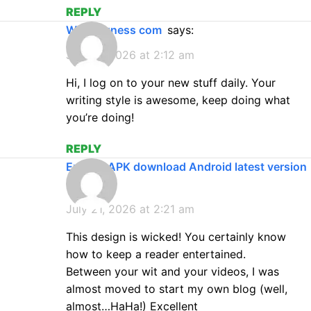
REPLY
www exness com
says:
July 21, 2026 at 2:12 am
Hi, I log on to your new stuff daily. Your
writing style is awesome, keep doing what
you’re doing!
REPLY
Exness APK download Android latest version
says:
July 21, 2026 at 2:21 am
This design is wicked! You certainly know
how to keep a reader entertained.
Between your wit and your videos, I was
almost moved to start my own blog (well,
almost…HaHa!) Excellent