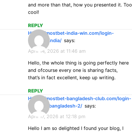
and more than that, how you presented it. Too
cool!
REPLY
https://mostbet-india-win.com/login-
mostbet-india/
says:
April 14, 2026 at 11:46 am
Hello, the whole thing is going perfectly here
and ofcourse every one is sharing facts,
that’s in fact excellent, keep up writing.
REPLY
https://mostbet-bangladesh-club.com/login-
mostbet-bangladesh-2/
says:
April 17, 2026 at 12:18 pm
Hello I am so delighted I found your blog, I