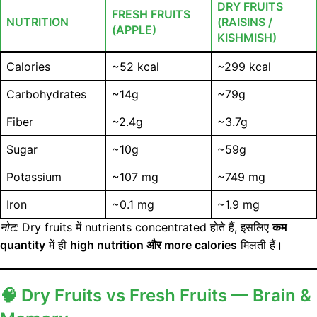
DRY FRUITS
FRESH FRUITS
NUTRITION
(RAISINS /
(APPLE)
KISHMISH)
Calories
~52 kcal
~299 kcal
Carbohydrates
~14g
~79g
Fiber
~2.4g
~3.7g
Sugar
~10g
~59g
Potassium
~107 mg
~749 mg
Iron
~0.1 mg
~1.9 mg
नोट:
Dry fruits में nutrients concentrated होते हैं, इसलिए
कम
quantity
में ही
high nutrition और more calories
मिलती हैं।
🧠
Dry Fruits vs Fresh Fruits — Brain &