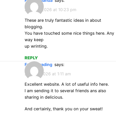
FxPro Uganda
says:
July 20, 2026 at 10:23 pm
These are truly fantastic ideas in about
blogging.
You have touched some nice things here. Any
way keep
up wrinting.
REPLY
Fx Pro trading
says:
July 21, 2026 at 1:11 am
Excellent website. A lot of useful info here.
I am sending it to several friends ans also
sharing in delicious.
And certainly, thank you on your sweat!