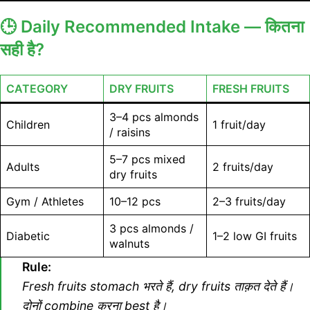
🕒
Daily Recommended Intake — कितना
सही है?
CATEGORY
DRY FRUITS
FRESH FRUITS
3–4 pcs almonds
Children
1 fruit/day
/ raisins
5–7 pcs mixed
Adults
2 fruits/day
dry fruits
Gym / Athletes
10–12 pcs
2–3 fruits/day
3 pcs almonds /
Diabetic
1–2 low GI fruits
walnuts
Rule:
Fresh fruits stomach भरते हैं, dry fruits ताक़त देते हैं।
दोनों combine करना best है।