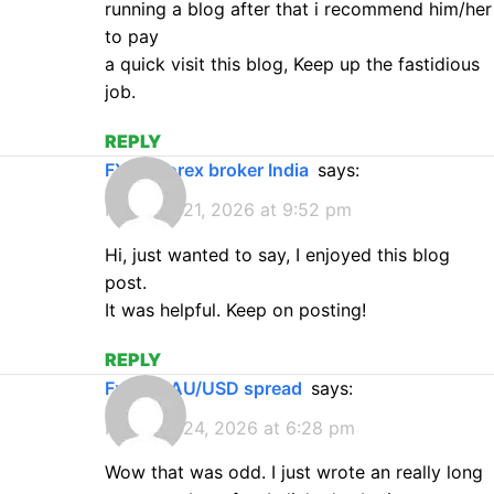
running a blog after that i recommend him/her
to pay
a quick visit this blog, Keep up the fastidious
job.
REPLY
FXPro forex broker India
says:
February 21, 2026 at 9:52 pm
Hi, just wanted to say, I enjoyed this blog
post.
It was helpful. Keep on posting!
REPLY
FxPro XAU/USD spread
says:
February 24, 2026 at 6:28 pm
Wow that was odd. I just wrote an really long