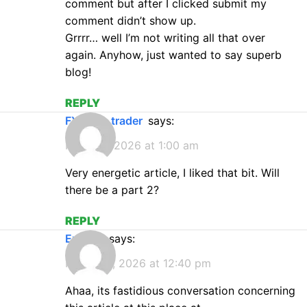
comment but after I clicked submit my
comment didn’t show up.
Grrrr… well I’m not writing all that over
again. Anyhow, just wanted to say superb
blog!
REPLY
FX Pro c trader
says:
March 2, 2026 at 1:00 am
Very energetic article, I liked that bit. Will
there be a part 2?
REPLY
exness
says:
March 18, 2026 at 12:40 pm
Ahaa, its fastidious conversation concerning