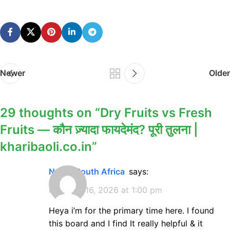
Newer
Older
29 thoughts on “
Dry Fruits vs Fresh
Fruits — कौन ज़्यादा फायदेमंद? पूरी तुलना |
kharibaoli.co.in
”
Nvidia South Africa
says:
February 16, 2026 at 1:00 pm
Heya i’m for the primary time here. I found
this board and I find It really helpful & it