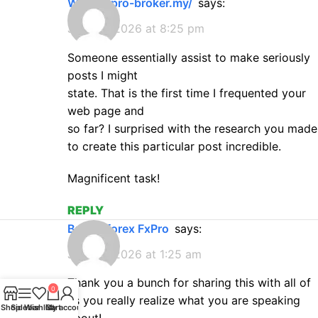
www.fxpro-broker.my/
says:
July 22, 2026 at 8:25 pm
Someone essentially assist to make seriously
posts I might
state. That is the first time I frequented your
web page and
so far? I surprised with the research you made
to create this particular post incredible.
Magnificent task!
REPLY
broker forex FxPro
says:
July 23, 2026 at 1:25 am
Thank you a bunch for sharing this with all of
0
us you really realize what you are speaking
Shop
Sidebar
Wishlist
Cart
My account
about!