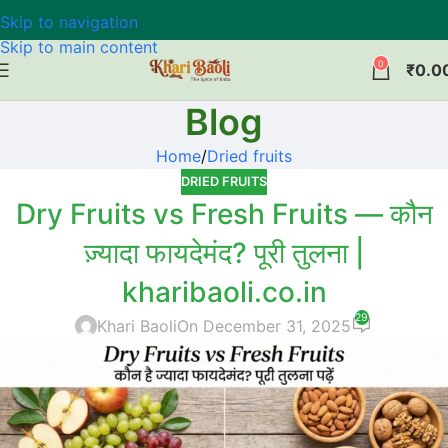
Skip to navigation
Skip to main content
0
₹
0.0
Blog
Home
Dried fruits
DRIED FRUITS
Dry Fruits vs Fresh Fruits — कौन
ज़्यादा फायदेमंद? पूरी तुलना |
kharibaoli.co.in
29
Khari Baoli
On December 31, 2025