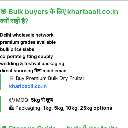
🎯
Bulk buyers के लिए kharibaoli.co.in
क्यों सही है?
Delhi wholesale network
premium grades available
bulk price slabs
corporate gifting supply
wedding & festival packaging
direct sourcing बिना middleman
🛒 Buy Premium Bulk Dry Fruits:
kharibaoli.co.in
📦 MOQ:
5kg से शुरू
🛍 Packaging:
1kg, 5kg, 10kg, 25kg options