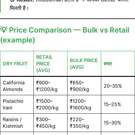
मिलती है।
💡
Price Comparison — Bulk vs Retail
(example)
RETAIL
BULK PRICE
DRY FRUIT
PRICE
बचत
(AVG)
(AVG)
California
₹900–
₹650–
20–35%
Almonds
₹1200/kg
₹900/kg
Pistachio
₹1500–
₹1200–
15–25%
Irani
₹2000/kg
₹1600/kg
Raisins /
₹300–
₹220–
15–30%
Kishmish
₹450/kg
₹350/kg