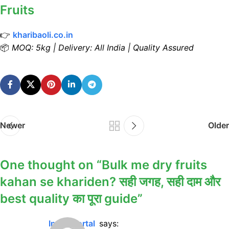
Fruits
👉
kharibaoli.co.in
📦
MOQ: 5kg | Delivery: All India | Quality Assured
Newer
Older
One thought on “
Bulk me dry fruits
kahan se khariden? सही जगह, सही दाम और
best quality का पूरा guide
”
imker portal
says: