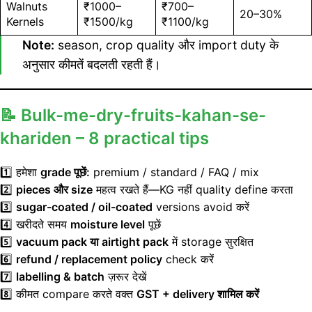
Walnuts
₹1000–
₹700–
20–30%
Kernels
₹1500/kg
₹1100/kg
Note:
season, crop quality और import duty के
अनुसार कीमतें बदलती रहती हैं।
📝
Bulk-me-dry-fruits-kahan-se-
khariden
–
8 practical tips
1️⃣ हमेशा
grade पूछें:
premium / standard / FAQ / mix
2️⃣
pieces और size
महत्व रखते हैं—KG नहीं quality define करता
3️⃣
sugar-coated / oil-coated
versions avoid करें
4️⃣ खरीदते समय
moisture level
पूछें
5️⃣
vacuum pack या airtight pack
में storage सुरक्षित
6️⃣
refund / replacement policy
check करें
7️⃣
labelling & batch
ज़रूर देखें
8️⃣ कीमत compare करते वक्त
GST + delivery शामिल करें