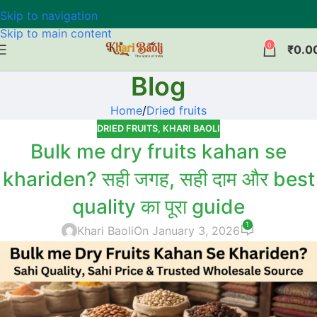
Skip to navigation
Skip to main content
0
₹
0.0
Blog
Home
Dried fruits
DRIED FRUITS
,
KHARI BAOLI
Bulk me dry fruits kahan se
khariden? सही जगह, सही दाम और best
quality का पूरा guide
1
Khari Baoli
On January 3, 2026