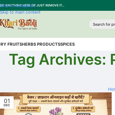
Skip to navigation
DD ANYTHING HERE OR JUST REMOVE IT…
Skip to main content
RY FRUITS
HERBS PRODUCTS
SPICES
Tag Archives: 
Ho
01
DEC