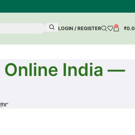
0
LOGIN / REGISTER
₹
0.
 Online India —
रेड"