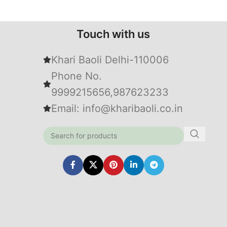
Touch with us
Khari Baoli Delhi-110006
Phone No.
9999215656,987623233
Email: info@kharibaoli.co.in