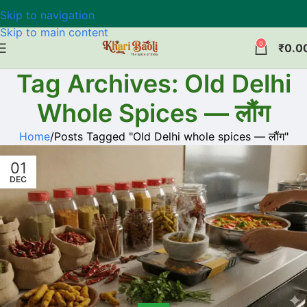
Skip to navigation
Skip to main content
0
₹
0.0
Tag Archives: Old Delhi
Whole Spices — लौंग
Home
Posts Tagged "Old Delhi whole spices — लौंग"
01
DEC